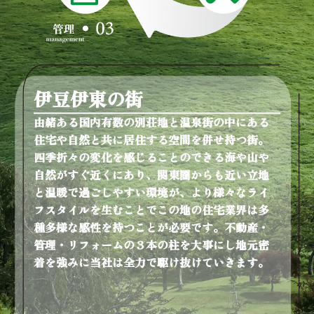
伊豆伊東の街
由緒ある国内有数の別荘地と温泉街の中にある
住宅や自然と共に居住する空間を併せ持つ街。
四季折々の変化を感じることのできる海や山や
自然がすぐ近くにあり、関東圏からも近い立地
と温暖で過ごしやすい環境が、より様々なライ
フスタイルを生むことでこの地の住宅業界は多
種多様な感性を持つことが必要です。不動産・
管理・リフォームの３本の柱を大事にし地元密
着を強みに当社は全力で駆け抜けていきます。