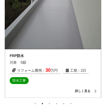
間仕切り設置
湯川 S邸
30
リフォーム費用：
万円
工期：5日
内装(クロス)
床(フローリング、CF)
内部木工事
詳しく見る