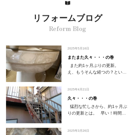
リフォームブログ
Reform Blog
2025年5月16日
またまた久々・・・の巻
また約1ヶ月ぶりの更新。
え、もうそんな経つの？という
感じ。早い！ 現場が忙しいや
ら、相談事や、 自分た…
2025年4月21日
久々・・・の巻
猛烈な忙しさから、約1ヶ月ぶ
りの更新とは。 早い！時間が
経つのが。 鉄骨階段の下見。