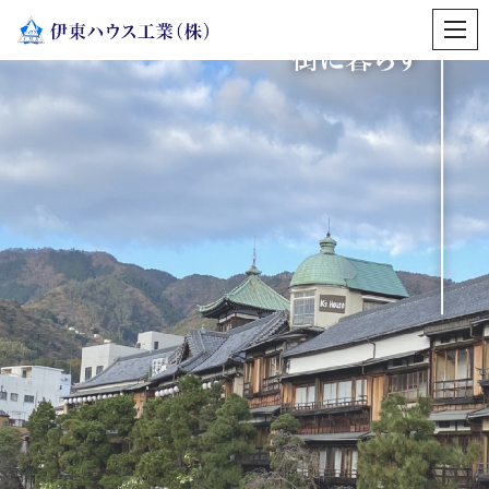
コ
ン
テ
ン
ツ
へ
ス
キ
ッ
プ