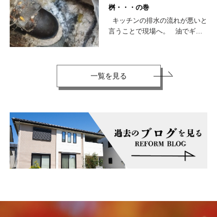
メンテ不足。 …
2025年3月26日
桝・・・の巻
キッチンの排水の流れが悪いと
言うことで現場へ。 油でギッ
シリ。 外装現場は、屋根
も仕上がり。…
一覧を見る