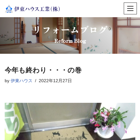
コ
ン
リフォームブログ
テ
ン
Reform Blog
ツ
へ
ス
今年も終わり・・・の巻
キ
ッ
by
伊東ハウス
2022年12月27日
プ