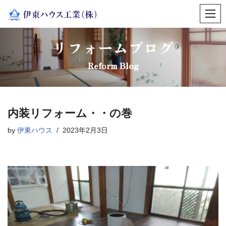
コ
ン
リフォームブログ
テ
ン
Reform Blog
ツ
へ
ス
内装リフォーム・・の巻
キ
ッ
by
伊東ハウス
2023年2月3日
プ