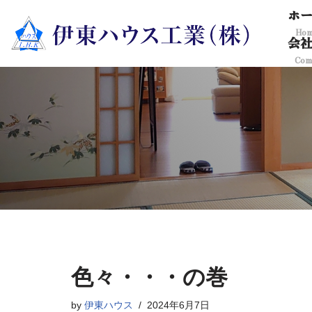
ホ
Ho
コ
会
ン
Com
テ
ン
ツ
へ
ス
キ
ッ
プ
色々・・・の巻
by
伊東ハウス
2024年6月7日