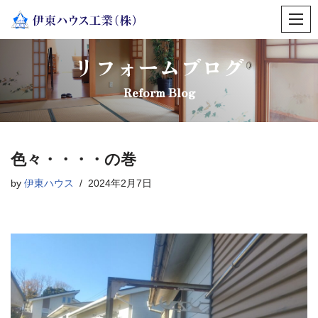
コ
ン
リフォームブログ
テ
ン
Reform Blog
ツ
へ
ス
色々・・・・の巻
キ
ッ
by
伊東ハウス
2024年2月7日
プ