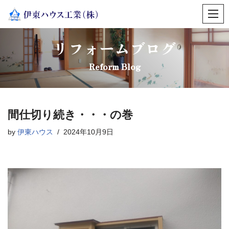
コ
ン
リフォームブログ
テ
ン
Reform Blog
ツ
へ
ス
間仕切り続き・・・の巻
キ
ッ
by
伊東ハウス
2024年10月9日
プ