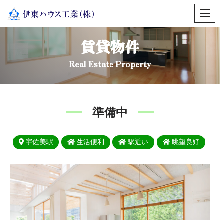
コ
ン
賃貸物件
テ
ン
Real Estate Property
ツ
へ
ス
キ
準備中
ッ
プ
宇佐美駅
生活便利
駅近い
眺望良好