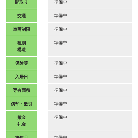
間取り
準備中
交通
準備中
車両制限
準備中
種別
準備中
構造
保険等
準備中
入居日
準備中
専有面積
準備中
償却・敷引
準備中
敷金
準備中
礼金
築年月
準備中